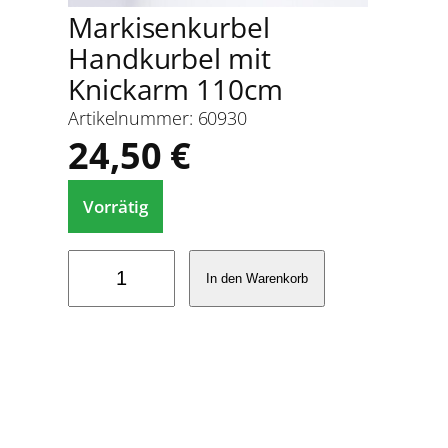
Markisenkurbel
Handkurbel mit
Knickarm 110cm
Artikelnummer:
60930
24,50
€
Vorrätig
M
In den Warenkorb
a
r
k
i
s
e
n