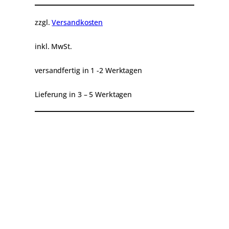
k
u
zzgl.
Versandkosten
r
b
inkl. MwSt.
e
l
versandfertig in 1 -2 Werktagen
H
Lieferung in 3 – 5 Werktagen
a
n
d
Beschreibung
Produktsicherheit
k
u
r
b
e
l
m
i