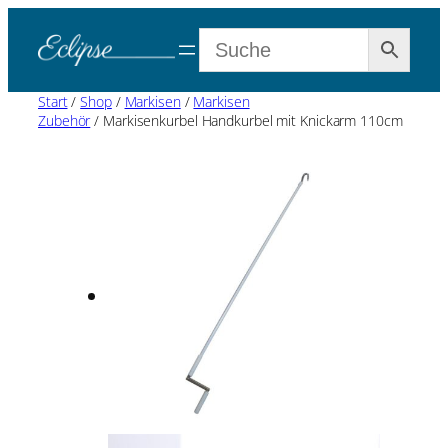
Start
/
Shop
/
Markisen
/
Markisen
Zubehör
/ Markisenkurbel Handkurbel mit Knickarm 110cm