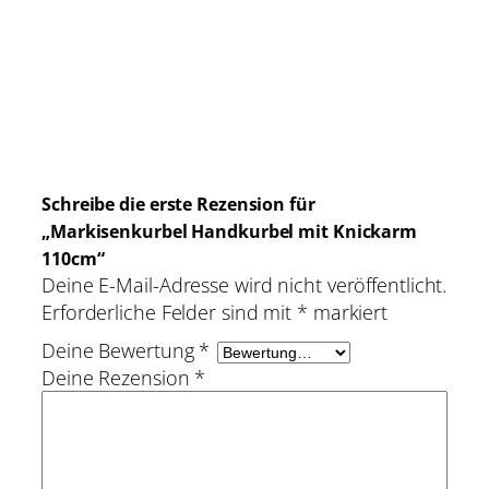
t
K
n
i
c
k
a
Schreibe die erste Rezension für
r
„Markisenkurbel Handkurbel mit Knickarm
m
110cm“
1
Deine E-Mail-Adresse wird nicht veröffentlicht.
1
Erforderliche Felder sind mit
*
markiert
0
c
Deine Bewertung
*
m
Deine Rezension
*
M
e
n
g