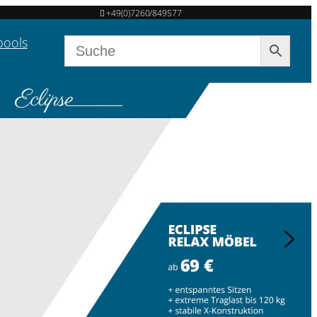
+49(0)7260/849577
pools