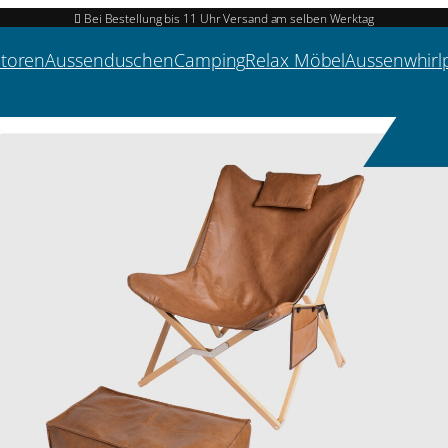
Bei Bestellung bis 11 Uhr Versand am selben Werktag
atoren
Aussenduschen
Camping
Relax Möbel
Aussenwhirl