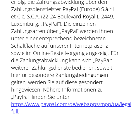
erfolgt die Zahlungsabwicklung über den
Zahlungsdienstleister PayPal (Europe) S.à.r.l.
et Cie, S.C.A. (22-24 Boulevard Royal L-2449,
Luxemburg; „PayPal“). Die einzelnen
Zahlungsarten über „PayPal“ werden Ihnen
unter einer entsprechend bezeichneten
Schaltfläche auf unserer Internetpräsenz
sowie im Online-Bestellvorgang angezeigt. Für
die Zahlungsabwicklung kann sich „PayPal“
weiterer Zahlungsdienste bedienen; soweit
hierfür besondere Zahlungsbedingungen
gelten, werden Sie auf diese gesondert
hingewiesen. Nähere Informationen zu
„PayPal“ finden Sie unter
https://www.paypal.com/de/webapps/mpp/ua/lega
full
.