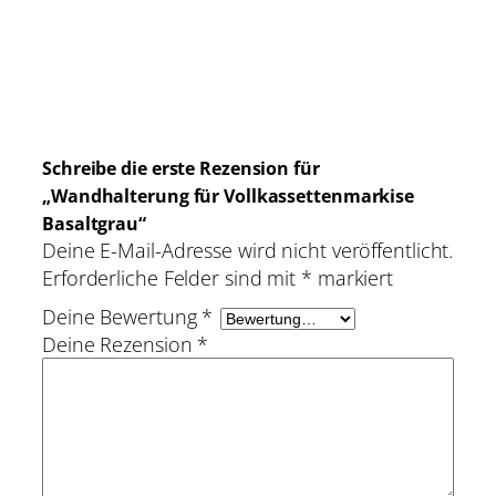
r
a
u
M
Zur Schablone – Hier klicken
e
n
Schreibe die erste Rezension für
g
„Wandhalterung für Vollkassettenmarkise
e
Basaltgrau“
Deine E-Mail-Adresse wird nicht veröffentlicht.
Erforderliche Felder sind mit
*
markiert
Deine Bewertung
*
Deine Rezension
*