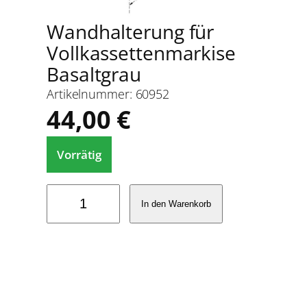
Wandhalterung für
Vollkassettenmarkise
Basaltgrau
Artikelnummer:
60952
44,00
€
Vorrätig
W
In den Warenkorb
a
n
d
h
a
l