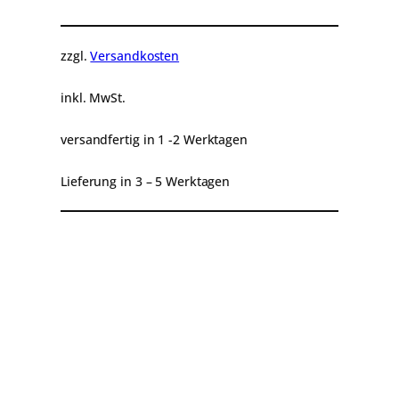
t
e
r
zzgl.
Versandkosten
u
n
inkl. MwSt.
g
f
versandfertig in 1 -2 Werktagen
ü
Lieferung in 3 – 5 Werktagen
r
V
o
Beschreibung
Produktsicherheit
l
l
k
a
s
s
e