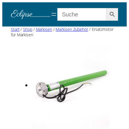
Start
/
Shop
/
Markisen
/
Markisen Zubehör
/ Ersatzmotor
für Markisen