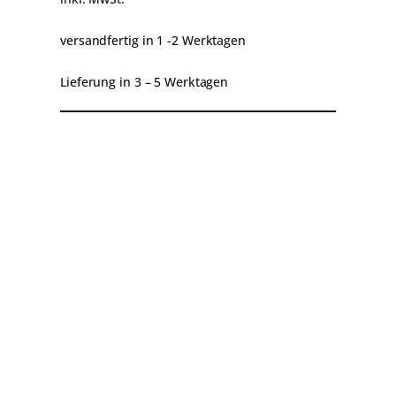
ü
r
versandfertig in 1 -2 Werktagen
M
Lieferung in 3 – 5 Werktagen
a
r
k
Beschreibung
Montageanleitung
i
s
Produktsicherheit
e
n
M
e
n
g
e