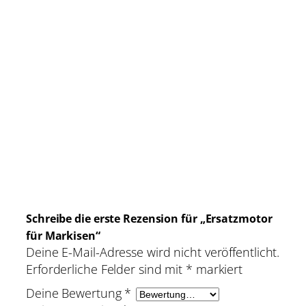
Lieferumfang enthalten)
Frequenz: 433.05 – 434.79 MHz
Betriebstemperatur: -10°C bis 50°C
Reichweite: 200 Meter im Freien, 35
Meter durch 2 Wände
Zubehör im Lieferumfang enthalten:
Laufringadapter und Mitnehmer
(Aussendurchmesser: ca. 67 mm)
Schreibe die erste Rezension für „Ersatzmotor
für Markisen“
Deine E-Mail-Adresse wird nicht veröffentlicht.
Erforderliche Felder sind mit
*
markiert
Deine Bewertung
*