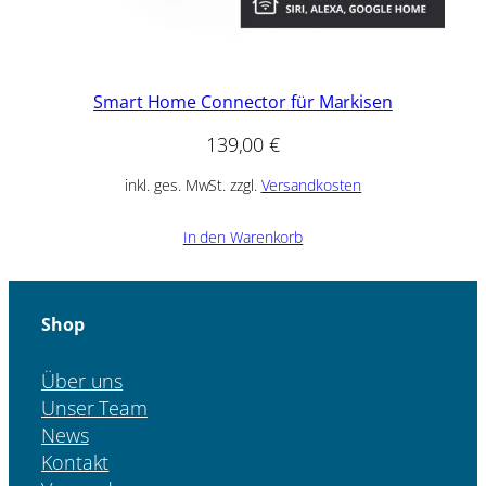
Smart Home Connector für Markisen
139,00
€
inkl. ges. MwSt. zzgl.
Versandkosten
In den Warenkorb
Shop
Über uns
Unser Team
News
Kontakt