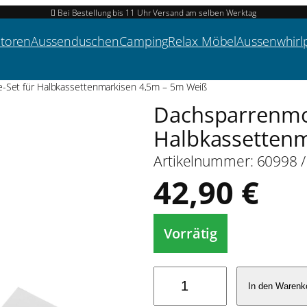
Bei Bestellung bis 11 Uhr Versand am selben Werktag
atoren
Aussenduschen
Camping
Relax Möbel
Aussenwhirl
-Set für Halbkassettenmarkisen 4,5m – 5m Weiß
Dachsparrenmo
Halbkassetten
Artikelnummer:
60998 
42,90
€
Vorrätig
D
In den Warenk
a