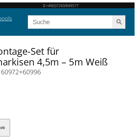
+49(0)7260/849577
pools
ntage-Set für
markisen 4,5m – 5m Weiß
/ 60972+60996
orb