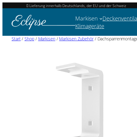
Lieferung innerhalb Deutschlands, der EU und der Schweiz
Markisen
Deckenventil
Klimageräte
Start
/
Shop
/
Markisen
/
Markisen Zubehör
/ Dachsparrenmontage