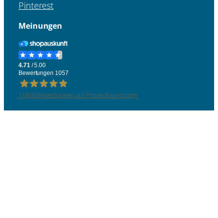
Pinterest
Meinungen
11818
Bewertungen auf ProvenExpert.com
Four &More GmbH