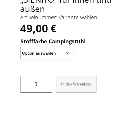
außen
Artikelnummer:
Variante wählen
49,00
€
Stofffarbe Campingstuhl
E
In den Warenkorb
i
n
f
ü
h
r
u